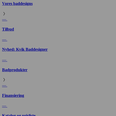
Vores baddesigns
—
Tilbud
—
Nyhed: Kvik Baddesigner
—
Badprodukter
—
Finansiering
—
Katalog og prisliste