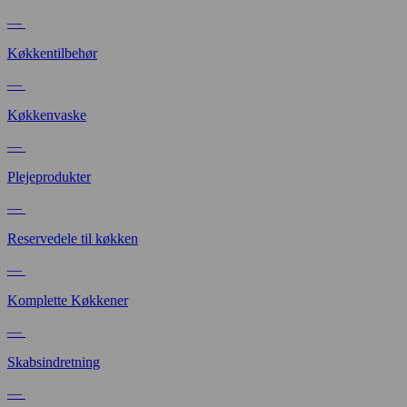
—
Køkkentilbehør
—
Køkkenvaske
—
Plejeprodukter
—
Reservedele til køkken
—
Komplette Køkkener
—
Skabsindretning
—