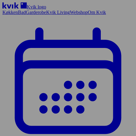
Kvik logo
Køkken
Bad
Garderobe
Kvik Living
Webshop
Om Kvik