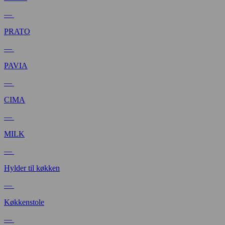
—
PRATO
—
PAVIA
—
CIMA
—
MILK
—
Hylder til køkken
—
Køkkenstole
—