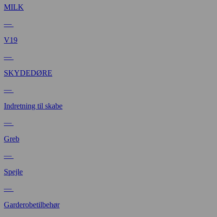
MILK
—
V19
—
SKYDEDØRE
—
Indretning til skabe
—
Greb
—
Spejle
—
Garderobetilbehør