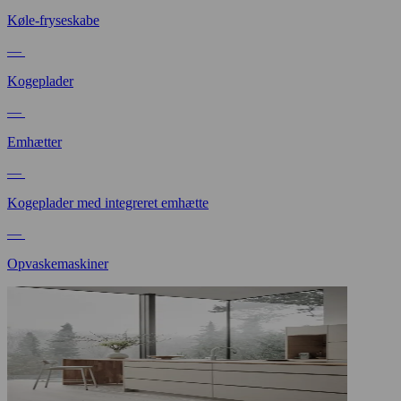
Køle-fryseskabe
—
Kogeplader
—
Emhætter
—
Kogeplader med integreret emhætte
—
Opvaskemaskiner