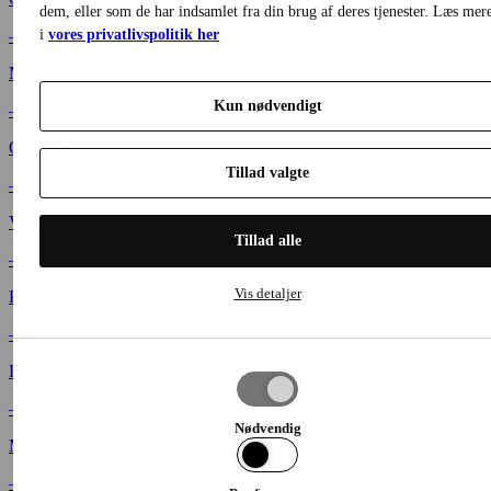
dem, eller som de har indsamlet fra din brug af deres tjenester. Læs mer
i
vores privatlivspolitik her
—
MANO
Kun nødvendigt
—
OMBRA
Tillad valgte
—
VEDA
Tillad alle
—
Vis detaljer
PAVIA
—
LINEARIS
Tillad
valgte
—
Nødvendig
MILK
—