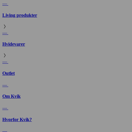
—
Living produkter
—
Hvidevarer
—
Outlet
—
Om Kvik
—
Hvorfor Kvik?
—