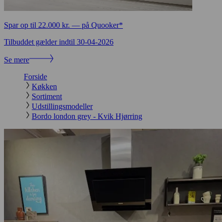
Spar op til 22.000 kr. — på Quooker*
Tilbuddet gælder indtil
30-04-2026
Se mere
Forside
Køkken
Sortiment
Udstillingsmodeller
Bordo london grey - Kvik Hjørring