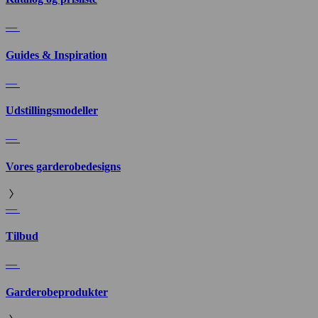
—
Guides & Inspiration
—
Udstillingsmodeller
—
Vores garderobedesigns
—
Tilbud
—
Garderobeprodukter