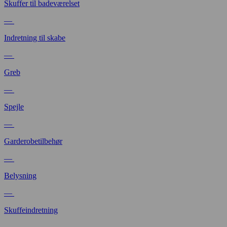
Skuffer til badeværelset
—
Indretning til skabe
—
Greb
—
Spejle
—
Garderobetilbehør
—
Belysning
—
Skuffeindretning