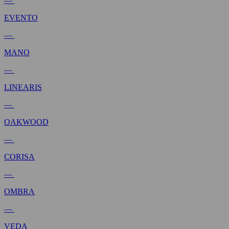
—
EVENTO
—
MANO
—
LINEARIS
—
OAKWOOD
—
CORISA
—
OMBRA
—
VEDA