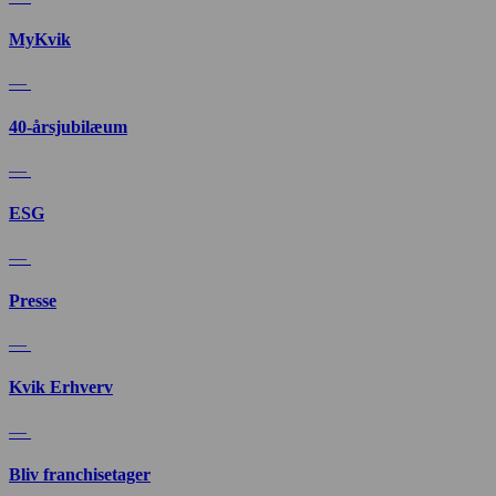
MyKvik
—
40-årsjubilæum
—
ESG
—
Presse
—
Kvik Erhverv
—
Bliv franchisetager