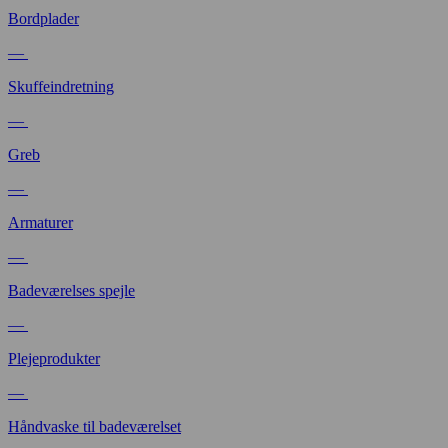
Bordplader
—
Skuffeindretning
—
Greb
—
Armaturer
—
Badeværelses spejle
—
Plejeprodukter
—
Håndvaske til badeværelset