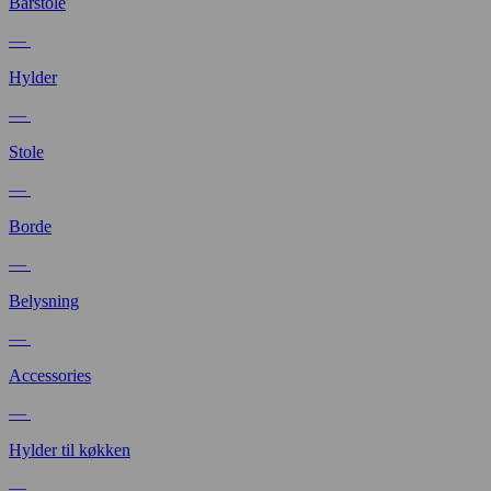
Barstole
—
Hylder
—
Stole
—
Borde
—
Belysning
—
Accessories
—
Hylder til køkken
—