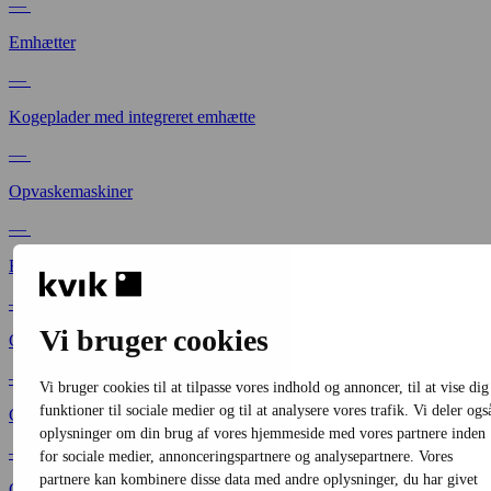
—
Emhætter
—
Kogeplader med integreret emhætte
—
Opvaskemaskiner
—
BORDO
—
Vi bruger cookies
CELLENO
—
Vi bruger cookies til at tilpasse vores indhold og annoncer, til at vise dig
funktioner til sociale medier og til at analysere vores trafik. Vi deler ogs
CORISA
oplysninger om din brug af vores hjemmeside med vores partnere inden
—
for sociale medier, annonceringspartnere og analysepartnere. Vores
partnere kan kombinere disse data med andre oplysninger, du har givet
OAKWOOD