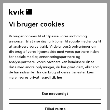
Vi bruger cookies
Vi bruger cookies til at tilpasse vores indhold og
annoncer, til at vise dig funktioner til sociale medier og til
at analysere vores trafik. Vi deler også oplysninger om
din brug af vores hjemmeside med vores partnere inden
for sociale medier, annonceringspartnere og
analysepartnere. Vores partnere kan kombinere disse
data med andre oplysninger, du har givet dem, eller som
de har indsamlet fra din brug af deres tjenester. Læs
mere i
vores privatlivspolitik her
Kun nødvendigt
Application error: a client-side exception has occurred
while
loading
www.kvik.dk
(see the browser console for more
Tillad valgte