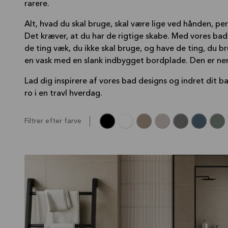
rarere.
Alt, hvad du skal bruge, skal være lige ved hånden, p
Det kræver, at du har de rigtige skabe. Med vores 
de ting væk, du ikke skal bruge, og have de ting, du b
en vask med en slank indbygget bordplade. Den er ne
Lad dig inspirere af vores bad designs og indret dit b
ro i en travl hverdag.
Filtrer efter farve
BORDO