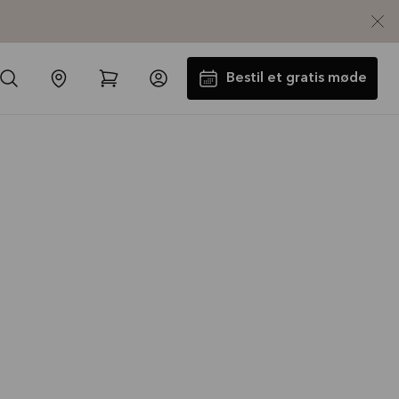
Bestil et gratis møde
Laminatbordplade og vask med
i købet
Tilbuddet gælder indtil
31-08-2026
Se mere