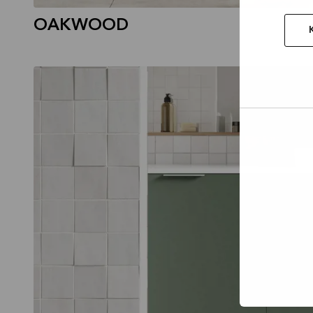
OAKWOOD
VEDA
Tillad
valgt