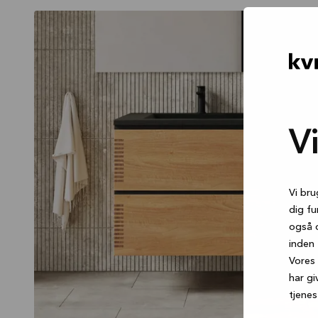
OAKWOOD
V
Vi bru
dig fu
også 
inden 
Vores 
har gi
tjenes