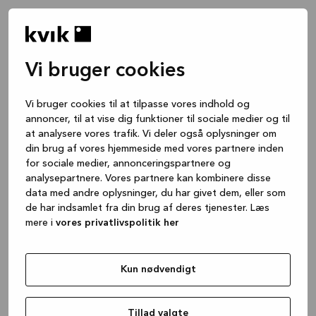
Vi bruger cookies
Vi bruger cookies til at tilpasse vores indhold og
annoncer, til at vise dig funktioner til sociale medier og til
at analysere vores trafik. Vi deler også oplysninger om
din brug af vores hjemmeside med vores partnere inden
for sociale medier, annonceringspartnere og
analysepartnere. Vores partnere kan kombinere disse
data med andre oplysninger, du har givet dem, eller som
de har indsamlet fra din brug af deres tjenester. Læs
mere i
vores privatlivspolitik her
Kun nødvendigt
Application error: a client-side exception has occurred
while
loading
www.kvik.dk
(see the browser console for more
Tillad valgte