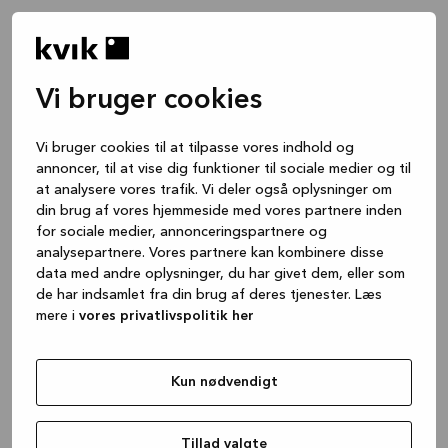
Vi bruger cookies
Vi bruger cookies til at tilpasse vores indhold og
annoncer, til at vise dig funktioner til sociale medier og til
at analysere vores trafik. Vi deler også oplysninger om
din brug af vores hjemmeside med vores partnere inden
for sociale medier, annonceringspartnere og
analysepartnere. Vores partnere kan kombinere disse
data med andre oplysninger, du har givet dem, eller som
de har indsamlet fra din brug af deres tjenester. Læs
mere i
vores privatlivspolitik her
Kun nødvendigt
Application error: a client-side exception has occurred
while
loading
www.kvik.dk
(see the browser console for more
Tillad valgte