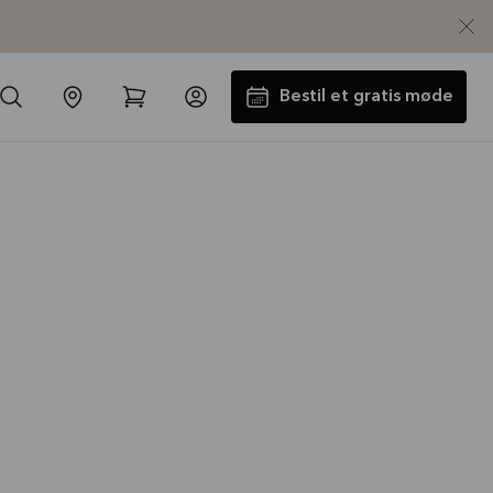
Bestil et gratis møde
Laminatbordplade og vask med
i købet
Tilbuddet gælder indtil
31-08-2026
Se mere