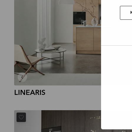
Tillad
valgt
LINEARIS
CORISA