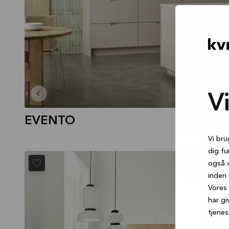
V
EVENTO
Vi bru
dig fu
LINEARIS
også 
inden 
Vores 
har gi
tjenes