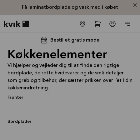
Få laminatbordplade og vask med i købet
Kvik logo
Bestil et gratis møde
Køkkenelementer
Vi hjælper og vejleder dig til at finde den rigtige
bordplade, de rette hvidevarer og de små detaljer
som greb og tilbehør, der sætter prikken over i’et i din
køkkenindretning.
Fronter
Laminatbordplade
og vask med i
Bordplader
købet
Tilbuddet gælder indtil
31-
08-2026