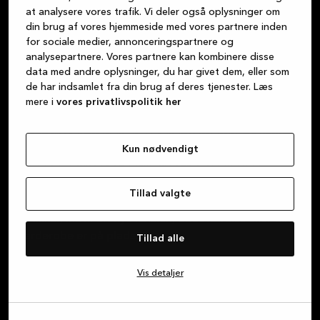
at analysere vores trafik. Vi deler også oplysninger om
din brug af vores hjemmeside med vores partnere inden
Vi mener, at det at købe et køkken skal være lige så
for sociale medier, annonceringspartnere og
behageligt som de oplevelser, du ønsker at have i
analysepartnere. Vores partnere kan kombinere disse
køkkenet. Alle de dejlige måltider, de sene samtaler
data med andre oplysninger, du har givet dem, eller som
med venner over et glas vin, lektierne, som børnene
de har indsamlet fra din brug af deres tjenester. Læs
laver ved bordet, hyggelige kortspil – køkkenet er
mere i
vores privatlivspolitik her
midtpunktet i dit liv. Og uanset om du er på udkig
efter køkken, badeværelse eller garderobe, kan du
Kun nødvendigt
være sikker på, at vi leverer smukke danske
designprodukter af høj kvalitet i bæredygtige
materialer. Vi stræber altid efter at levere fantastisk
Tillad valgte
kundeservice, fra det øjeblik du går ind i en af vores
butikker, indtil dit nye køkken, badeværelse eller din
garderobe er på plads.
Tillad alle
Om Kvik
Vis detaljer