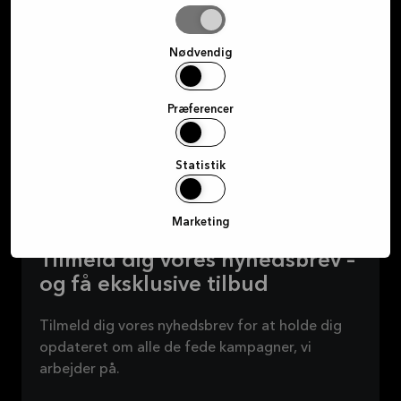
Tillad
Log ind i MyKvik
valgte
Nødvendig
Bestil et gratis møde
Præferencer
Find butik
Statistik
Marketing
Tilmeld dig vores nyhedsbrev –
og få eksklusive tilbud
Tilmeld dig vores nyhedsbrev for at holde dig
opdateret om alle de fede kampagner, vi
arbejder på.