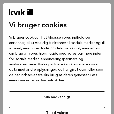
Vi bruger cookies
Vi bruger cookies til at tilpasse vores indhold og
annoncer, til at vise dig funktioner til sociale medier og til
at analysere vores trafik. Vi deler også oplysninger om
din brug af vores hjemmeside med vores partnere inden
for sociale medier, annonceringspartnere og
analysepartnere. Vores partnere kan kombinere disse
data med andre oplysninger, du har givet dem, eller som
de har indsamlet fra din brug af deres tjenester. Læs
mere i
vores privatlivspolitik her
Kun nødvendigt
Application error: a client-side exception has occurred
while
loading
www.kvik.dk
(see the browser console for more
Tillad valgte