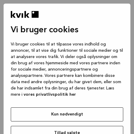
Vi bruger cookies
Vi bruger cookies til at tilpasse vores indhold og
annoncer, til at vise dig funktioner til sociale medier og til
at analysere vores trafik. Vi deler også oplysninger om
din brug af vores hjemmeside med vores partnere inden
for sociale medier, annonceringspartnere og
analysepartnere. Vores partnere kan kombinere disse
data med andre oplysninger, du har givet dem, eller som
de har indsamlet fra din brug af deres tjenester. Læs
mere i
vores privatlivspolitik her
Kun nødvendigt
Application error: a client-side exception has occurred
while
loading
www.kvik.dk
(see the browser console for more
Tillad valgte