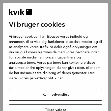
Vi bruger cookies
Vi bruger cookies til at tilpasse vores indhold og
annoncer, til at vise dig funktioner til sociale medier og til
at analysere vores trafik. Vi deler også oplysninger om
din brug af vores hjemmeside med vores partnere inden
for sociale medier, annonceringspartnere og
analysepartnere. Vores partnere kan kombinere disse
data med andre oplysninger, du har givet dem, eller som
de har indsamlet fra din brug af deres tjenester. Læs
mere i
vores privatlivspolitik her
Kun nødvendigt
Application error: a client-side exception has occurred
while
loading
www.kvik.dk
(see the browser console for more
Tillad valgte