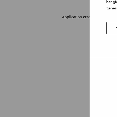
har gi
tjenes
Application error: a client-sid
Tillad
valgt