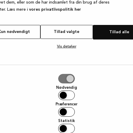
vet dem, eller som de har indsamlet fra din brug af deres
ter. Læs mere i
vores privatlivspolitik her
e exception has occurred
while loading
www.kvik.dk
(see the browse
Kun nødvendigt
Tillad valgte
Tillad alle
Vis detaljer
e
Nødvendig
Præferencer
Statistik