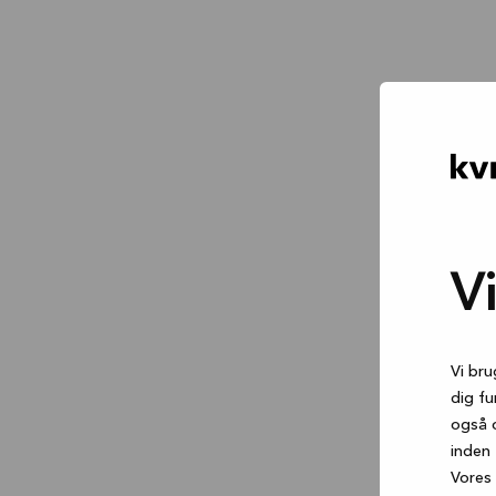
V
Vi bru
dig fu
også 
inden 
Vores 