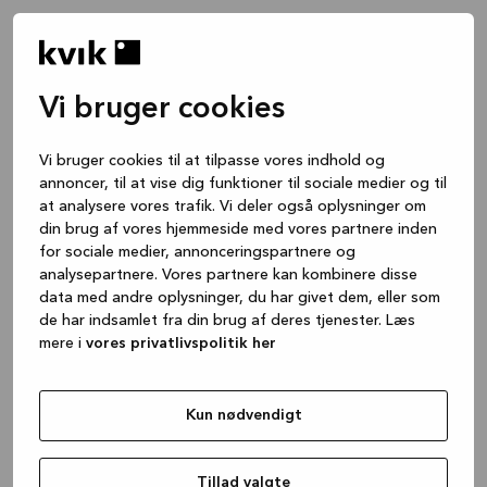
Vi bruger cookies
Vi bruger cookies til at tilpasse vores indhold og
annoncer, til at vise dig funktioner til sociale medier og til
at analysere vores trafik. Vi deler også oplysninger om
din brug af vores hjemmeside med vores partnere inden
for sociale medier, annonceringspartnere og
analysepartnere. Vores partnere kan kombinere disse
data med andre oplysninger, du har givet dem, eller som
de har indsamlet fra din brug af deres tjenester. Læs
mere i
vores privatlivspolitik her
Kun nødvendigt
Application error: a client-side exception has occurred
while
loading
www.kvik.dk
(see the browser console for more
Tillad valgte