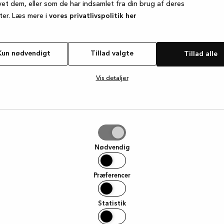
vet dem, eller som de har indsamlet fra din brug af deres
ter. Læs mere i
vores privatlivspolitik her
e exception has occurred
while loading
www.kvik.dk
(see the browse
Kun nødvendigt
Tillad valgte
Tillad alle
Vis detaljer
e
Nødvendig
Præferencer
Statistik