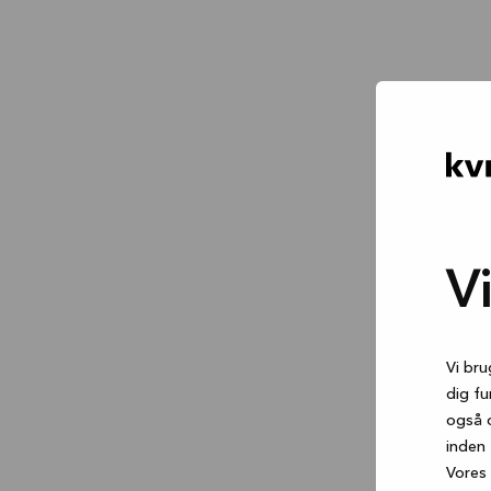
V
Vi bru
dig fu
også 
inden 
Vores 