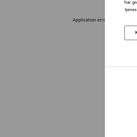
har gi
tjenes
Application error: a client-sid
Tillad
valgt