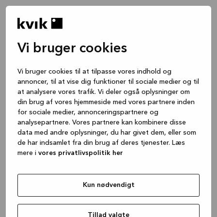
Vi bruger cookies
Vi bruger cookies til at tilpasse vores indhold og
annoncer, til at vise dig funktioner til sociale medier og til
at analysere vores trafik. Vi deler også oplysninger om
din brug af vores hjemmeside med vores partnere inden
for sociale medier, annonceringspartnere og
analysepartnere. Vores partnere kan kombinere disse
data med andre oplysninger, du har givet dem, eller som
de har indsamlet fra din brug af deres tjenester. Læs
mere i
vores privatlivspolitik her
Kun nødvendigt
Application error: a client-side exception has occurred
while
loading
www.kvik.dk
(see the browser console for more
Tillad valgte