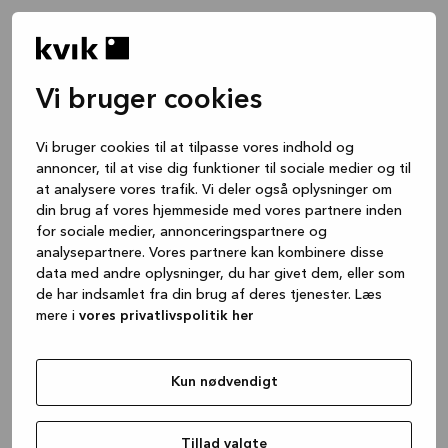
Vi bruger cookies
Vi bruger cookies til at tilpasse vores indhold og
annoncer, til at vise dig funktioner til sociale medier og til
at analysere vores trafik. Vi deler også oplysninger om
din brug af vores hjemmeside med vores partnere inden
for sociale medier, annonceringspartnere og
analysepartnere. Vores partnere kan kombinere disse
data med andre oplysninger, du har givet dem, eller som
de har indsamlet fra din brug af deres tjenester. Læs
mere i
vores privatlivspolitik her
Kun nødvendigt
Application error: a client-side exception has occurred
while
loading
www.kvik.dk
(see the browser console for more
Tillad valgte