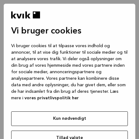
Vi bruger cookies
Vi bruger cookies til at tilpasse vores indhold og
annoncer, til at vise dig funktioner til sociale medier og til
at analysere vores trafik. Vi deler også oplysninger om
din brug af vores hjemmeside med vores partnere inden
for sociale medier, annonceringspartnere og
analysepartnere. Vores partnere kan kombinere disse
data med andre oplysninger, du har givet dem, eller som
de har indsamlet fra din brug af deres tjenester. Læs
mere i
vores privatlivspolitik her
Kun nødvendigt
Application error: a client-side exception has occurred
while
loading
www.kvik.dk
(see the browser console for more
Tillad valgte