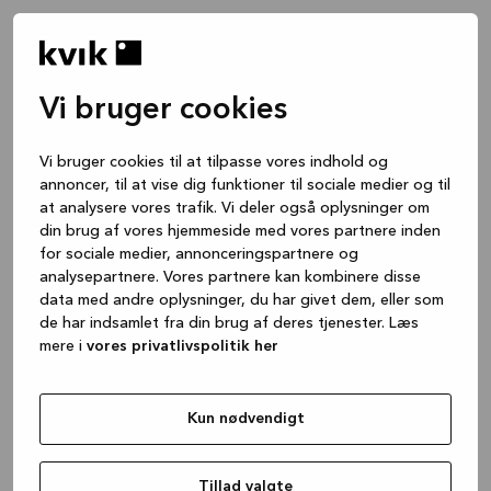
Vi bruger cookies
Vi bruger cookies til at tilpasse vores indhold og
annoncer, til at vise dig funktioner til sociale medier og til
at analysere vores trafik. Vi deler også oplysninger om
din brug af vores hjemmeside med vores partnere inden
for sociale medier, annonceringspartnere og
analysepartnere. Vores partnere kan kombinere disse
data med andre oplysninger, du har givet dem, eller som
de har indsamlet fra din brug af deres tjenester. Læs
mere i
vores privatlivspolitik her
Kun nødvendigt
Application error: a client-side exception has occurred
while
loading
www.kvik.dk
(see the browser console for more
Tillad valgte