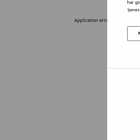
har gi
tjenes
Application error: a client-sid
Tillad
valgt