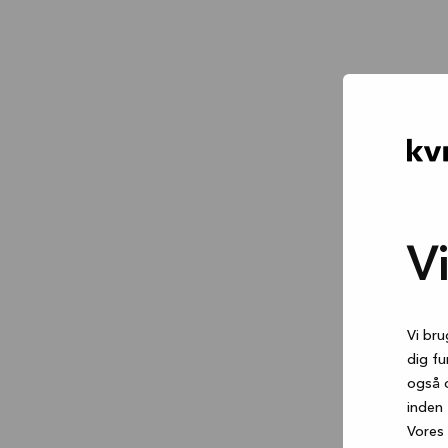
V
Vi bru
dig fu
også 
inden 
Vores 