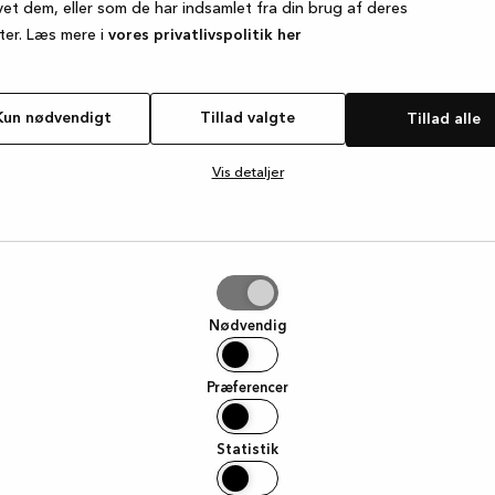
vet dem, eller som de har indsamlet fra din brug af deres
ter. Læs mere i
vores privatlivspolitik her
e exception has occurred
while loading
www.kvik.dk
(see the browse
Kun nødvendigt
Tillad valgte
Tillad alle
Vis detaljer
e
Nødvendig
Præferencer
Statistik