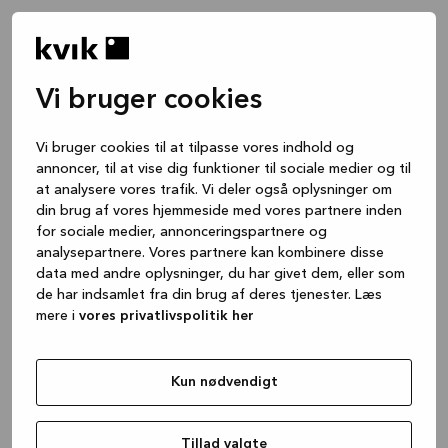
Vi bruger cookies
Vi bruger cookies til at tilpasse vores indhold og
annoncer, til at vise dig funktioner til sociale medier og til
at analysere vores trafik. Vi deler også oplysninger om
din brug af vores hjemmeside med vores partnere inden
for sociale medier, annonceringspartnere og
analysepartnere. Vores partnere kan kombinere disse
data med andre oplysninger, du har givet dem, eller som
de har indsamlet fra din brug af deres tjenester. Læs
mere i
vores privatlivspolitik her
Kun nødvendigt
Application error: a client-side exception has occurred
while
loading
www.kvik.dk
(see the browser console for more
Tillad valgte