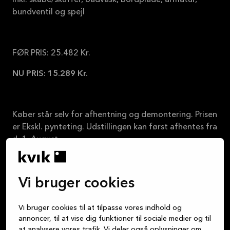
bundventil og spejl
FØR PRIS: 25.482 Kr.
NU PRIS: 15.289 Kr.
Køber står selv for afhentning og demontering. Prisen
er Ekskl. pynteting. Udstillingen kan først afhentes fra
d. 1. August.
Kvik Esbjerg
Vi bruger cookies
Vi bruger cookies til at tilpasse vores indhold og
annoncer, til at vise dig funktioner til sociale medier og til
at analysere vores trafik. Vi deler også oplysninger om