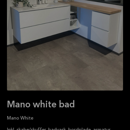
Se mere
Mano white bad
Mano White
Inkl. skabe/skuffer, badvask, bordplade, armatur,