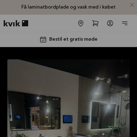
Få laminatbordplade og vask med i købet
Kvik logo
Bestil et gratis møde
Laminatbordplade
og vask med i
købet
Tilbuddet gælder indtil
31-
08-2026