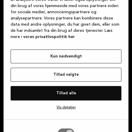
Vi mener, at det at købe et køkken skal være lige så
din brug af vores hjemmeside med vores partnere inden
behageligt som de oplevelser, du ønsker at have i
for sociale medier, annonceringspartnere og
køkkenet. Alle de dejlige måltider, de sene samtaler
analysepartnere. Vores partnere kan kombinere disse
med venner over et glas vin, lektierne, som børnene
data med andre oplysninger, du har givet dem, eller som
laver ved bordet, hyggelige kortspil – køkkenet er
de har indsamlet fra din brug af deres tjenester. Læs
mere i
vores privatlivspolitik her
midtpunktet i dit liv. Og uanset om du er på udkig
efter køkken, badeværelse eller garderobe, kan du
være sikker på, at vi leverer smukke danske
Kun nødvendigt
designprodukter af høj kvalitet i bæredygtige
materialer. Vi stræber altid efter at levere fantastisk
kundeservice, fra det øjeblik du går ind i en af vores
Tillad valgte
butikker, indtil dit nye køkken, badeværelse eller din
garderobe er på plads.
Tillad alle
Om Kvik
Vis detaljer
Log ind i MyKvik
Tillad