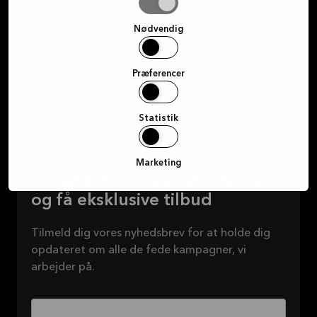
valgte
Nødvendig
Bestil et gratis møde
Find butik
Præferencer
Statistik
Marketing
Tilmeld dig vores nyhedsbrev –
og få eksklusive tilbud
Tilmeld dig vores nyhedsbrev for at holde dig
opdateret om alle de fede kampagner, vi
arbejder på.