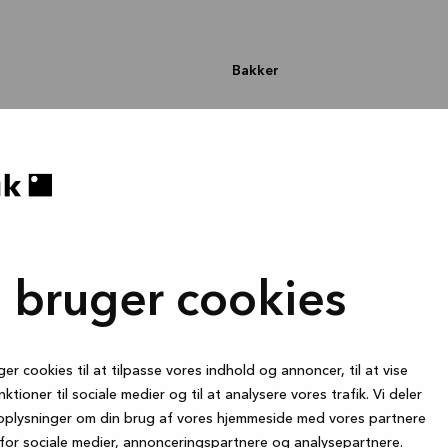
Bakker
Tilmeld dig 
i bruger cookies
få eksklusive
behageligt som de
e måltider, de
 som børnene laver
Tilmeld dig vores nyhedsb
t i dit liv. Og
ger cookies til at tilpasse vores indhold og annoncer, til at vise
fede kampagner, vi arbejd
ller garderobe,
nktioner til sociale medier og til at analysere vores trafik. Vi deler
signprodukter af
oplysninger om din brug af vores hjemmeside med vores partnere
efter at levere
for sociale medier, annonceringspartnere og analysepartnere.