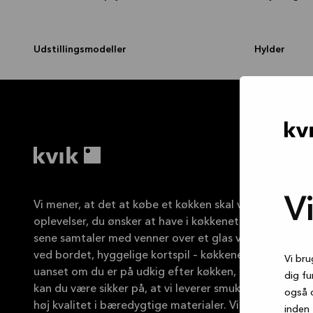
Udstillingsmodeller
Hylder
V
Vi mener, at det at købe et køkken skal være lige så 
oplevelser, du ønsker at have i køkkenet. Alle de dejlig
sene samtaler med venner over et glas vin, lektierne,
ved bordet, hyggelige kortspil – køkkenet er midtpunkte
Vi bru
uanset om du er på udkig efter køkken, badeværelse e
dig fu
kan du være sikker på, at vi leverer smukke danske de
også 
høj kvalitet i bæredygtige materialer. Vi stræber altid 
inden 