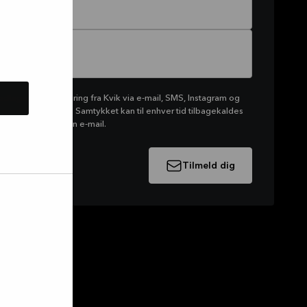
dtage markedsføring fra Kvik via e-mail, SMS, Instagram og
roduktsortiment. Samtykket kan til enhver tid tilbagekaldes
nden af en modtagen e-mail.
Tilmeld dig