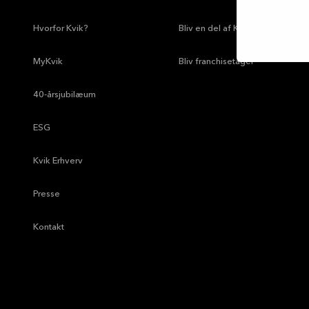
—
Hvorfor Kvik?
—
Bliv en del af Kviks team
—
MyKvik
—
Bliv franchisetager
—
40-årsjubilæum
—
ESG
—
Kvik Erhverv
—
Presse
—
Kontakt