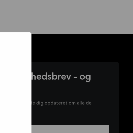
vores nyhedsbrev – og
 tilbud
rev for at holde dig opdateret om alle de
er på.