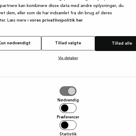
Fornavn
 af vores butikker,
partnere kan kombinere disse data med andre oplysninger, du
 er på plads.
vet dem, eller som de har indsamlet fra din brug af deres
ter. Læs mere i
vores privatlivspolitik her
E-mail
Kun nødvendigt
Tillad valgte
Tillad alle
Jeg accepterer herved at mo
Facebook vedrørende Kviks p
ved at klikke på linket i bu
Vis detaljer
e
Nødvendig
Præferencer
Nyttige links
Statistik