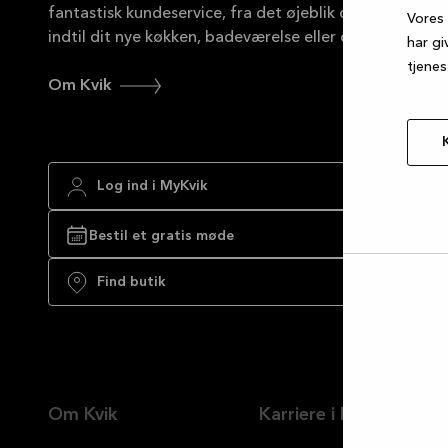
fantastisk kundeservice, fra det øjeblik du går ind i en
Vores 
indtil dit nye køkken, badeværelse eller din garderobe
har gi
tjenes
Om Kvik
Log ind i MyKvik
Bestil et gratis møde
Find butik
Tillad
valgt
Om Kvik
Karriere i Kvik