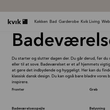
Køkken
Bad
Garderobe
Kvik Living
Web
Kvik logo
Badeværels
Du starter og slutter dagen der. Du går derud, før du s
eller til at sove. Badeværelset er et af hjemmets vig
at gøre det indbydende og hyggeligt. Her kan du finde 
klassisk dansk design. Du kan også bare bladre vore
inspirere.
Fronter
Greb
Badeværelsesspejle
Belysning