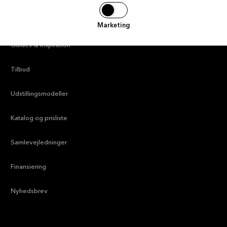
—
Find butik
Marketing
—
Guides & Inspiration
—
Tilbud
—
Udstillingsmodeller
—
Katalog og prisliste
—
Samlevejledninger
—
Finansiering
—
Nyhedsbrev