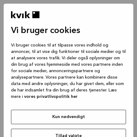
Vi bruger cookies
Vi bruger cookies til at tilpasse vores indhold og
annoncer, til at vise dig funktioner til sociale medier og til
at analysere vores trafik. Vi deler også oplysninger om
din brug af vores hjemmeside med vores partnere inden
for sociale medier, annonceringspartnere og
analysepartnere. Vores partnere kan kombinere disse
data med andre oplysninger, du har givet dem, eller som
de har indsamlet fra din brug af deres tjenester. Læs
mere i
vores privatlivspolitik her
Kun nødvendigt
Application error: a client-side exception has occurred
while
loading
www.kvik.dk
(see the browser console for more
Tillad valgte