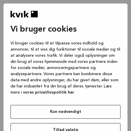
Vi bruger cookies
Vi bruger cookies til at tilpasse vores indhold og
annoncer, til at vise dig funktioner til sociale medier og til
at analysere vores trafik. Vi deler også oplysninger om
din brug af vores hjemmeside med vores partnere inden
for sociale medier, annonceringspartnere og
analysepartnere. Vores partnere kan kombinere disse
data med andre oplysninger, du har givet dem, eller som
de har indsamlet fra din brug af deres tjenester. Læs
mere i
vores privatlivspolitik her
Kun nødvendigt
Application error: a client-side exception has occurred
while
loading
www.kvik.dk
(see the browser console for more
Tillad valgte