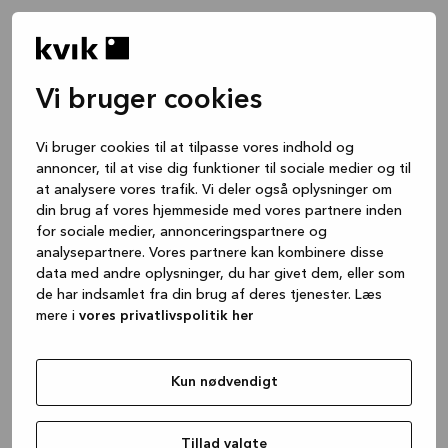
Vi bruger cookies
Vi bruger cookies til at tilpasse vores indhold og
annoncer, til at vise dig funktioner til sociale medier og til
at analysere vores trafik. Vi deler også oplysninger om
din brug af vores hjemmeside med vores partnere inden
for sociale medier, annonceringspartnere og
analysepartnere. Vores partnere kan kombinere disse
data med andre oplysninger, du har givet dem, eller som
de har indsamlet fra din brug af deres tjenester. Læs
mere i
vores privatlivspolitik her
Kun nødvendigt
Application error: a client-side exception has occurred
while
loading
www.kvik.dk
(see the browser console for more
Tillad valgte