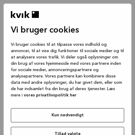
Vi bruger cookies
Vi bruger cookies til at tilpasse vores indhold og
annoncer, til at vise dig funktioner til sociale medier og til
at analysere vores trafik. Vi deler også oplysninger om
din brug af vores hjemmeside med vores partnere inden
for sociale medier, annonceringspartnere og
analysepartnere. Vores partnere kan kombinere disse
data med andre oplysninger, du har givet dem, eller som
de har indsamlet fra din brug af deres tjenester. Læs
mere i
vores privatlivspolitik her
Kun nødvendigt
Application error: a client-side exception has occurred
while
loading
www.kvik.dk
(see the browser console for more
Tillad valgte