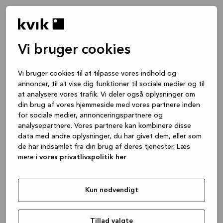
Vi bruger cookies
Vi bruger cookies til at tilpasse vores indhold og
annoncer, til at vise dig funktioner til sociale medier og til
at analysere vores trafik. Vi deler også oplysninger om
din brug af vores hjemmeside med vores partnere inden
for sociale medier, annonceringspartnere og
analysepartnere. Vores partnere kan kombinere disse
data med andre oplysninger, du har givet dem, eller som
de har indsamlet fra din brug af deres tjenester. Læs
mere i
vores privatlivspolitik her
Kun nødvendigt
Application error: a client-side exception has occurred
while
loading
www.kvik.dk
(see the browser console for more
Tillad valgte