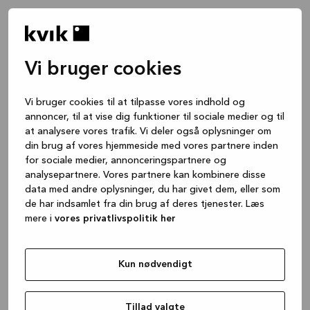
Vi bruger cookies
Vi bruger cookies til at tilpasse vores indhold og
annoncer, til at vise dig funktioner til sociale medier og til
at analysere vores trafik. Vi deler også oplysninger om
din brug af vores hjemmeside med vores partnere inden
for sociale medier, annonceringspartnere og
analysepartnere. Vores partnere kan kombinere disse
data med andre oplysninger, du har givet dem, eller som
de har indsamlet fra din brug af deres tjenester. Læs
mere i
vores privatlivspolitik her
Kun nødvendigt
Application error: a client-side exception has occurred
while
loading
www.kvik.dk
(see the browser console for more
Tillad valgte