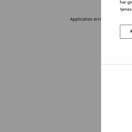
har gi
tjenes
Application error: a client-sid
Tillad
valgt