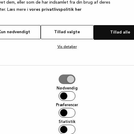
vet dem, eller som de har indsamlet fra din brug af deres
ter. Læs mere i
vores privatlivspolitik her
e exception has occurred
while loading
www.kvik.dk
(see the browse
Kun nødvendigt
Tillad valgte
Tillad alle
Vis detaljer
e
Nødvendig
Præferencer
Statistik