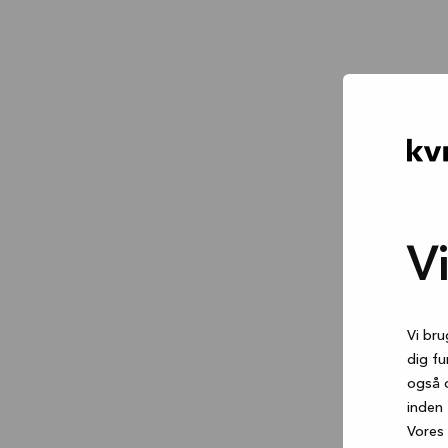
V
Vi bru
dig fu
også 
inden 
Vores 