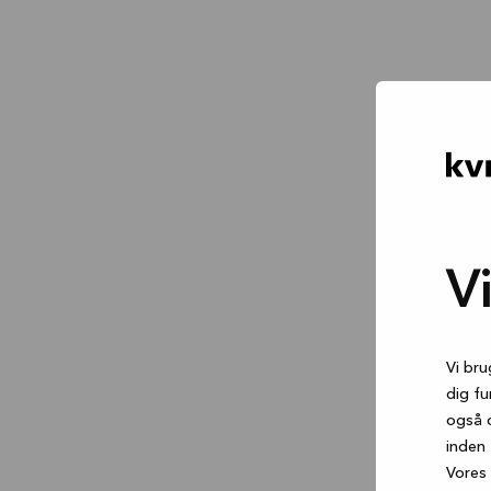
V
Vi bru
dig fu
også 
inden 
Vores 