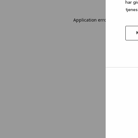
har gi
tjenes
Application error: a client-sid
Tillad
valgt