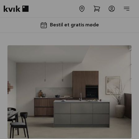
Kvik logo
Bestil et gratis møde
Laminatbordplade
og vask med i
købet
Tilbuddet gælder indtil
31-
08-2026
Se mere