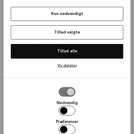
forhåbentlig går du inspireret herfra sammen med et
tidspunkt for dit andet møde med os – det, hvor vi
Kun nødvendigt
tegner dit nye køkken.
Så et inspirationsmøde er netop det – et møde for at
Tillad valgte
inspirere dig og åbne dine øjne for alle mulighederne
for dit nye køkken, dit bad eller din garderobe. Her
Tillad alle
får du chancen for at stille alle dine spørgsmål og få
ekspertrådgivning, inden du går i gang med den
konkrete planlægning af dit projekt.
Vis detaljer
Book dit inspirationsmøde i dag, og kom i gang
Tillad
valgte
Nødvendig
Præferencer
Del lokation