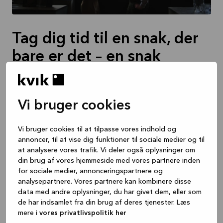
Tag dig tid til en snak, der
bare er det – en snak
Vi kalder det inspirationsmødet, men vi har ikke et
hemmeligt program, der på magisk vis inspirerer dig,
Vi bruger cookies
andet end vores showroom. Der er ingen teknisk
præsentation. Det er som regel bare en snak – nogle
gange hen over skranken, men som regel går vi en tur
Vi bruger cookies til at tilpasse vores indhold og
rundt i vores showroom med en kop kaffe i hånden.
annoncer, til at vise dig funktioner til sociale medier og til
at analysere vores trafik. Vi deler også oplysninger om
Det første skridt på din rejse
din brug af vores hjemmeside med vores partnere inden
for sociale medier, annonceringspartnere og
Det giver selvfølgelig mening at tænke på
analysepartnere. Vores partnere kan kombinere disse
data med andre oplysninger, du har givet dem, eller som
inspirationsmødet som dit første møde med os, for
de har indsamlet fra din brug af deres tjenester. Læs
det er her, vi besvarer alle dine indledende spørgsmål.
mere i
vores privatlivspolitik her
Vi kommer omkring alle dine spørgsmål, og