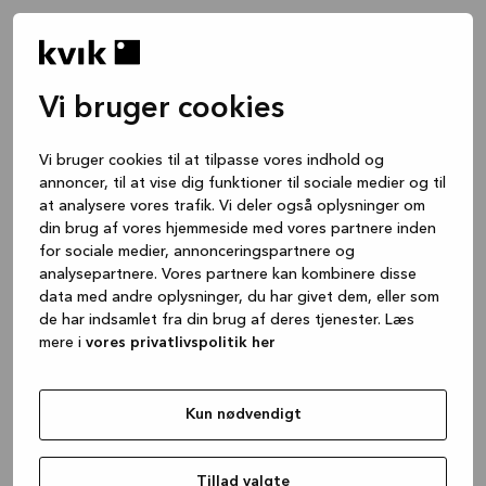
Vi bruger cookies
Vi bruger cookies til at tilpasse vores indhold og
annoncer, til at vise dig funktioner til sociale medier og til
at analysere vores trafik. Vi deler også oplysninger om
din brug af vores hjemmeside med vores partnere inden
for sociale medier, annonceringspartnere og
analysepartnere. Vores partnere kan kombinere disse
data med andre oplysninger, du har givet dem, eller som
de har indsamlet fra din brug af deres tjenester. Læs
mere i
vores privatlivspolitik her
Kun nødvendigt
Application error: a client-side exception has occurred
while
loading
www.kvik.dk
(see the browser console for more
Tillad valgte