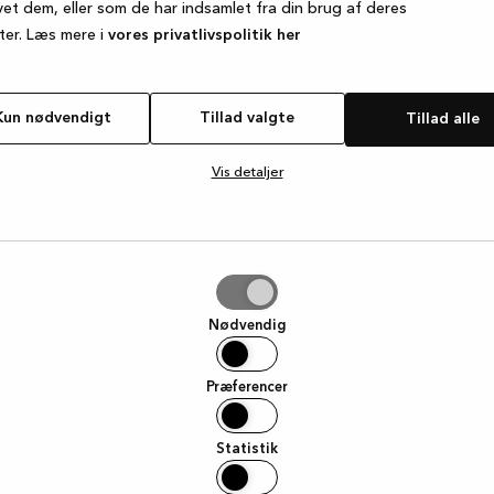
vet dem, eller som de har indsamlet fra din brug af deres
ter. Læs mere i
vores privatlivspolitik her
e exception has occurred
while loading
www.kvik.dk
(see the browse
Kun nødvendigt
Tillad valgte
Tillad alle
Vis detaljer
e
Nødvendig
Præferencer
Statistik