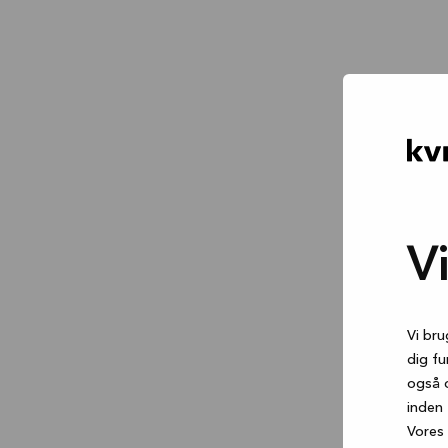
V
Vi bru
dig fu
også 
inden 
Vores 