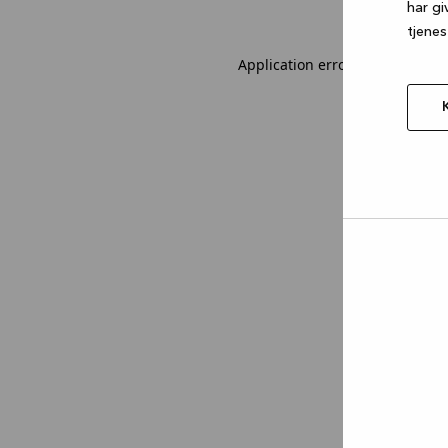
har gi
tjenes
Application error: a client-sid
Tillad
valgt