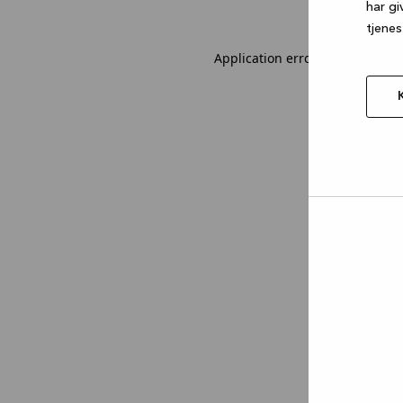
har gi
tjenes
Application error: a client-sid
Tillad
valgt