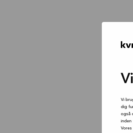
V
Vi bru
dig fu
også 
inden 
Vores 