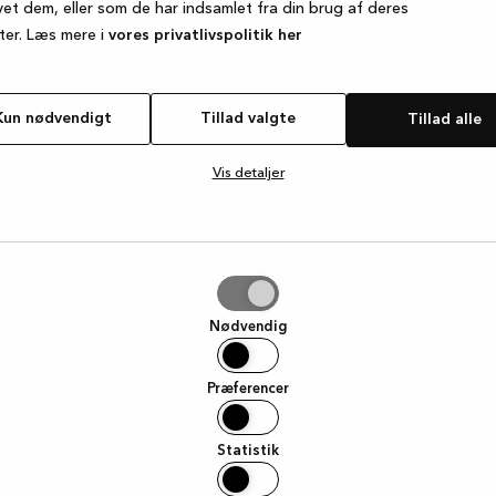
vet dem, eller som de har indsamlet fra din brug af deres
ter. Læs mere i
vores privatlivspolitik her
e exception has occurred
while loading
www.kvik.dk
(see the browse
Kun nødvendigt
Tillad valgte
Tillad alle
Vis detaljer
e
Nødvendig
Præferencer
Statistik