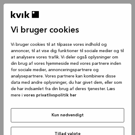
Vi bruger cookies
Vi bruger cookies til at tilpasse vores indhold og
annoncer, til at vise dig funktioner til sociale medier og til
at analysere vores trafik. Vi deler også oplysninger om
din brug af vores hjemmeside med vores partnere inden
for sociale medier, annonceringspartnere og
analysepartnere. Vores partnere kan kombinere disse
data med andre oplysninger, du har givet dem, eller som
de har indsamlet fra din brug af deres tjenester. Læs
mere i
vores privatlivspolitik her
Kun nødvendigt
Application error: a client-side exception has occurred
while
loading
www.kvik.dk
(see the browser console for more
Tillad valgte