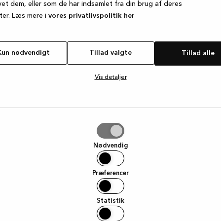
vet dem, eller som de har indsamlet fra din brug af deres
ter. Læs mere i
vores privatlivspolitik her
e exception has occurred
while loading
www.kvik.dk
(see the browse
Kun nødvendigt
Tillad valgte
Tillad alle
Vis detaljer
e
Nødvendig
Præferencer
Statistik