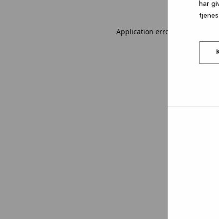
har gi
tjenes
Application error: a client-sid
Tillad
valgt