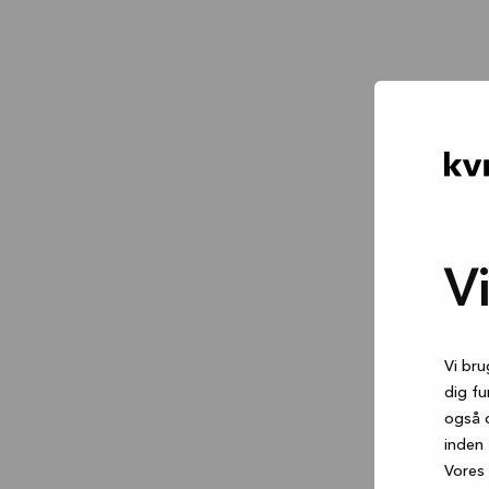
V
Vi bru
dig fu
også 
inden 
Vores 