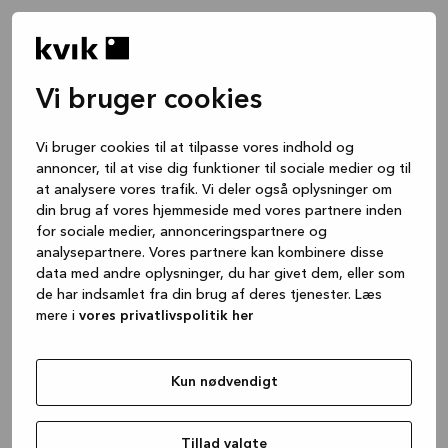
Vi bruger cookies
Vi bruger cookies til at tilpasse vores indhold og
annoncer, til at vise dig funktioner til sociale medier og til
at analysere vores trafik. Vi deler også oplysninger om
din brug af vores hjemmeside med vores partnere inden
for sociale medier, annonceringspartnere og
analysepartnere. Vores partnere kan kombinere disse
data med andre oplysninger, du har givet dem, eller som
de har indsamlet fra din brug af deres tjenester. Læs
mere i
vores privatlivspolitik her
Kun nødvendigt
Application error: a client-side exception has occurred
while
loading
www.kvik.dk
(see the browser console for more
Tillad valgte