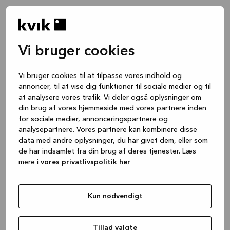
Vi bruger cookies
Vi bruger cookies til at tilpasse vores indhold og
annoncer, til at vise dig funktioner til sociale medier og til
at analysere vores trafik. Vi deler også oplysninger om
din brug af vores hjemmeside med vores partnere inden
for sociale medier, annonceringspartnere og
analysepartnere. Vores partnere kan kombinere disse
data med andre oplysninger, du har givet dem, eller som
de har indsamlet fra din brug af deres tjenester. Læs
mere i
vores privatlivspolitik her
Kun nødvendigt
Application error: a client-side exception has occurred
while
loading
www.kvik.dk
(see the browser console for more
Tillad valgte