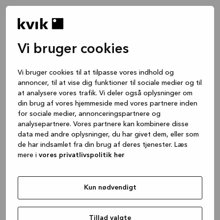
Vi bruger cookies
Vi bruger cookies til at tilpasse vores indhold og
annoncer, til at vise dig funktioner til sociale medier og til
at analysere vores trafik. Vi deler også oplysninger om
din brug af vores hjemmeside med vores partnere inden
for sociale medier, annonceringspartnere og
analysepartnere. Vores partnere kan kombinere disse
data med andre oplysninger, du har givet dem, eller som
de har indsamlet fra din brug af deres tjenester. Læs
mere i
vores privatlivspolitik her
Kun nødvendigt
Application error: a client-side exception has occurred
while
loading
www.kvik.dk
(see the browser console for more
Tillad valgte