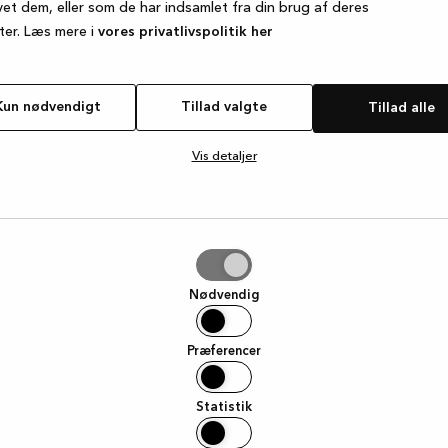
vet dem, eller som de har indsamlet fra din brug af deres
ter. Læs mere i
vores privatlivspolitik her
e exception has occurred
while loading
www.kvik.dk
(see the browse
Kun nødvendigt
Tillad valgte
Tillad alle
Vis detaljer
e
Nødvendig
Præferencer
Statistik