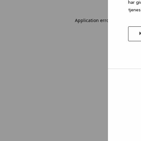
har gi
tjenes
Application error: a client-sid
Tillad
valgt