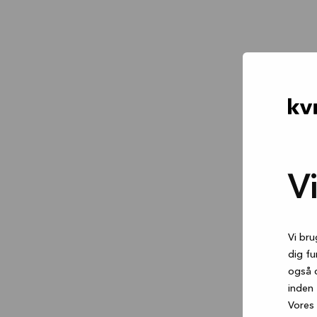
V
Vi bru
dig fu
også 
inden 
Vores 