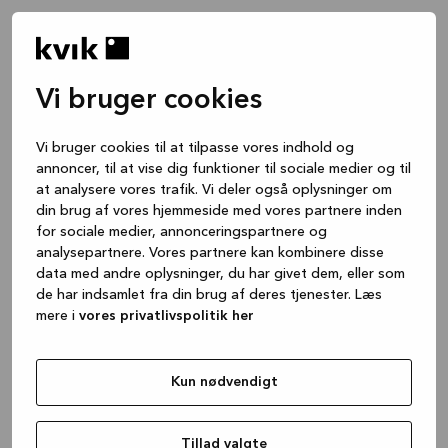
Vi bruger cookies
Vi bruger cookies til at tilpasse vores indhold og
annoncer, til at vise dig funktioner til sociale medier og til
at analysere vores trafik. Vi deler også oplysninger om
din brug af vores hjemmeside med vores partnere inden
for sociale medier, annonceringspartnere og
analysepartnere. Vores partnere kan kombinere disse
data med andre oplysninger, du har givet dem, eller som
de har indsamlet fra din brug af deres tjenester. Læs
mere i
vores privatlivspolitik her
Kun nødvendigt
Application error: a client-side exception has occurred
while
loading
www.kvik.dk
(see the browser console for more
Tillad valgte