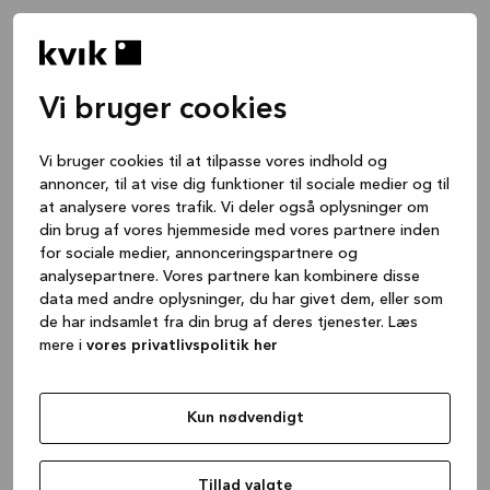
Vi bruger cookies
Vi bruger cookies til at tilpasse vores indhold og
annoncer, til at vise dig funktioner til sociale medier og til
at analysere vores trafik. Vi deler også oplysninger om
din brug af vores hjemmeside med vores partnere inden
for sociale medier, annonceringspartnere og
analysepartnere. Vores partnere kan kombinere disse
data med andre oplysninger, du har givet dem, eller som
de har indsamlet fra din brug af deres tjenester. Læs
mere i
vores privatlivspolitik her
Kun nødvendigt
Application error: a client-side exception has occurred
while
loading
www.kvik.dk
(see the browser console for more
Tillad valgte