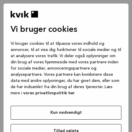
Vi bruger cookies
Vi bruger cookies til at tilpasse vores indhold og
annoncer, til at vise dig funktioner til sociale medier og til
at analysere vores trafik. Vi deler også oplysninger om
din brug af vores hjemmeside med vores partnere inden
for sociale medier, annonceringspartnere og
analysepartnere. Vores partnere kan kombinere disse
data med andre oplysninger, du har givet dem, eller som
de har indsamlet fra din brug af deres tjenester. Læs
mere i
vores privatlivspolitik her
Kun nødvendigt
Application error: a client-side exception has occurred
while
loading
www.kvik.dk
(see the browser console for more
Tillad valgte