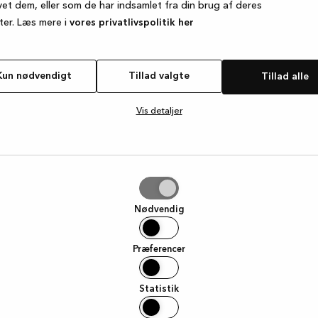
vet dem, eller som de har indsamlet fra din brug af deres
ter. Læs mere i
vores privatlivspolitik her
e exception has occurred
while loading
www.kvik.dk
(see the browse
Kun nødvendigt
Tillad valgte
Tillad alle
Vis detaljer
e
Nødvendig
Præferencer
Statistik