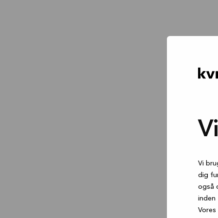
V
Vi bru
dig fu
også 
inden 
Vores 