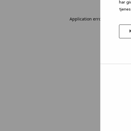
har gi
tjenes
Application error: a client-sid
Tillad
valgt