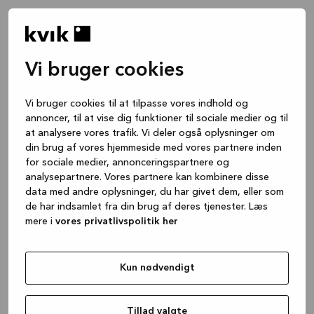
Vi bruger cookies
Vi bruger cookies til at tilpasse vores indhold og
annoncer, til at vise dig funktioner til sociale medier og til
at analysere vores trafik. Vi deler også oplysninger om
din brug af vores hjemmeside med vores partnere inden
for sociale medier, annonceringspartnere og
analysepartnere. Vores partnere kan kombinere disse
data med andre oplysninger, du har givet dem, eller som
de har indsamlet fra din brug af deres tjenester. Læs
mere i
vores privatlivspolitik her
Kun nødvendigt
Application error: a client-side exception has occurred
while
loading
www.kvik.dk
(see the browser console for more
Tillad valgte