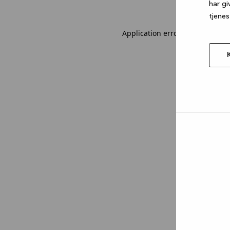
har gi
tjenes
Application error: a client-sid
Tillad
valgt