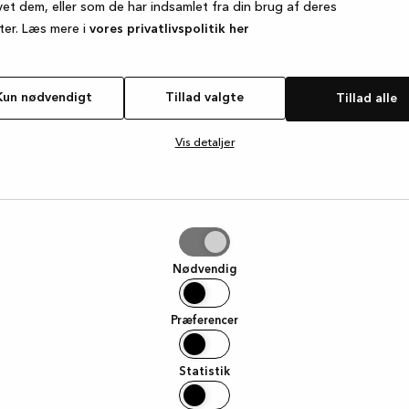
vet dem, eller som de har indsamlet fra din brug af deres
ter. Læs mere i
vores privatlivspolitik her
e exception has occurred
while loading
www.kvik.dk
(see the browse
Kun nødvendigt
Tillad valgte
Tillad alle
Vis detaljer
e
Nødvendig
Præferencer
Statistik