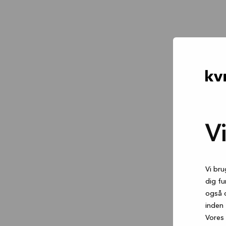
V
Vi bru
dig fu
også 
inden 
Vores 