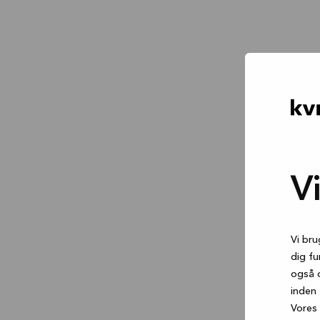
V
Vi bru
dig fu
også 
inden 
Vores 