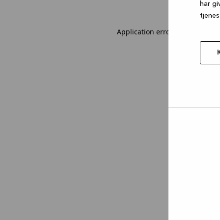
har gi
tjenes
Application error: a client-sid
Tillad
valgt