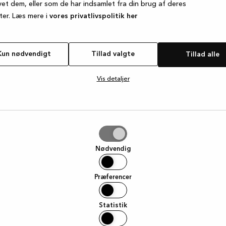
vet dem, eller som de har indsamlet fra din brug af deres
ter. Læs mere i
vores privatlivspolitik her
e exception has occurred
while loading
www.kvik.dk
(see the browse
Kun nødvendigt
Tillad valgte
Tillad alle
Vis detaljer
e
Nødvendig
Præferencer
Statistik