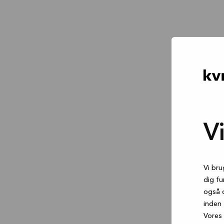
V
Vi bru
dig fu
også 
inden 
Vores 