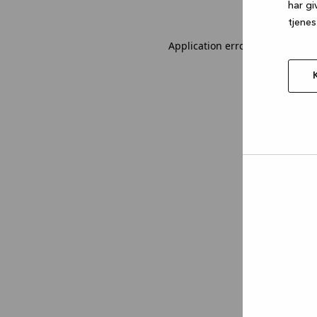
har gi
tjenes
Application error: a client-sid
Tillad
valgt