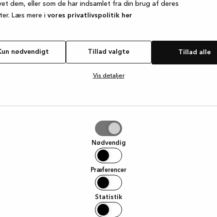
vet dem, eller som de har indsamlet fra din brug af deres
ter. Læs mere i
vores privatlivspolitik her
e exception has occurred
while loading
www.kvik.dk
(see the browse
Kun nødvendigt
Tillad valgte
Tillad alle
Vis detaljer
e
Nødvendig
Præferencer
Statistik