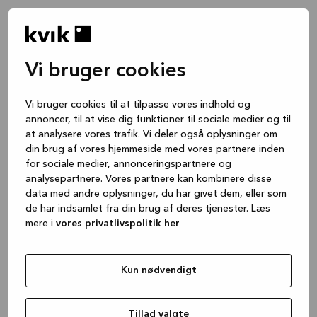
Vi bruger cookies
Vi bruger cookies til at tilpasse vores indhold og
annoncer, til at vise dig funktioner til sociale medier og til
at analysere vores trafik. Vi deler også oplysninger om
din brug af vores hjemmeside med vores partnere inden
for sociale medier, annonceringspartnere og
analysepartnere. Vores partnere kan kombinere disse
data med andre oplysninger, du har givet dem, eller som
de har indsamlet fra din brug af deres tjenester. Læs
mere i
vores privatlivspolitik her
Kun nødvendigt
Application error: a client-side exception has occurred
while
loading
www.kvik.dk
(see the browser console for more
Tillad valgte