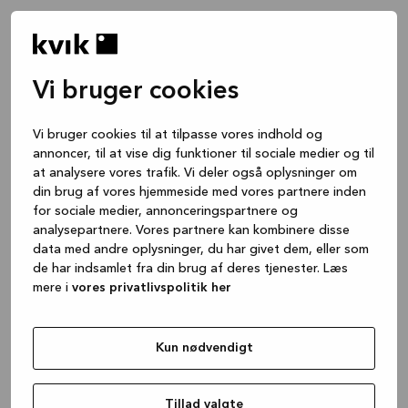
Vi bruger cookies
Vi bruger cookies til at tilpasse vores indhold og
annoncer, til at vise dig funktioner til sociale medier og til
at analysere vores trafik. Vi deler også oplysninger om
din brug af vores hjemmeside med vores partnere inden
for sociale medier, annonceringspartnere og
analysepartnere. Vores partnere kan kombinere disse
data med andre oplysninger, du har givet dem, eller som
de har indsamlet fra din brug af deres tjenester. Læs
mere i
vores privatlivspolitik her
Kun nødvendigt
Application error: a client-side exception has occurred
while
loading
www.kvik.dk
(see the browser console for more
Tillad valgte