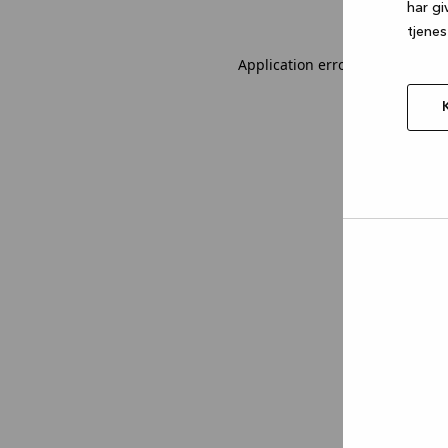
har gi
tjenes
Application error: a client-sid
Tillad
valgt