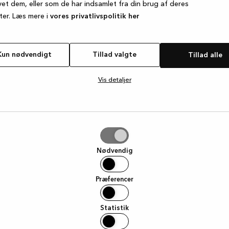
vet dem, eller som de har indsamlet fra din brug af deres
ter. Læs mere i
vores privatlivspolitik her
e exception has occurred
while loading
www.kvik.dk
(see the browse
Kun nødvendigt
Tillad valgte
Tillad alle
Vis detaljer
e
Nødvendig
Præferencer
Statistik