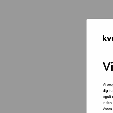
V
Vi bru
dig fu
også 
inden 
Vores 